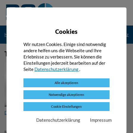
Springe
Zur
direkt
Startseite
Menü
zu
öffne
:
Cookies
Brotkrümelnavigation:
Home
Die PGO
Team
Datenschutz
Wir nutzen Cookies. Einige sind notwendig
andere helfen uns die Webseite und Ihre
Hauptinhalt:
Team
Erlebnisse zu verbessern. Sie können die
Einstellungen jederzeit bearbeiten auf der
Seite
Datenschutzerklärung
.
Alle akzeptieren
Notwendige akzeptieren
Cookie Einstellungen
Dipl.-Ing.in Beate Fellner
Datenschutzerklärung
Impressum