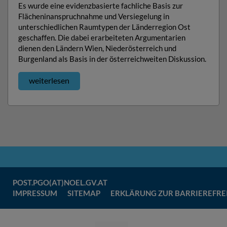
Es wurde eine evidenzbasierte fachliche Basis zur
Flächeninanspruchnahme und Versiegelung in
unterschiedlichen Raumtypen der Länderregion Ost
geschaffen. Die dabei erarbeiteten Argumentarien
dienen den Ländern Wien, Niederösterreich und
Burgenland als Basis in der österreichweiten Diskussion.
weiterlesen
Kontakt
KONTAKT:
FOOTER
POST.PGO(AT)NOEL.GV.AT
und
MENÜ:
IMPRESSUM
SITEMAP
ERKLÄRUNG ZUR BARRIEREFRE
Footer-
Menü:
Partner-