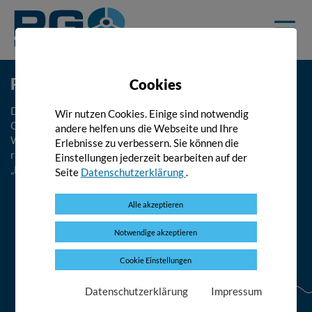
Springe
Zur
direkt
Startseite
Menü
zu
öffne
:
Hauptinhalt:
Planungsgemeinschaft OST
Cookies
Die Planungsgemeinschaft Ost ist eine gemeinsame
Wir nutzen Cookies. Einige sind notwendig
Organisation der Länder Burgenland, Niederösterreich und
andere helfen uns die Webseite und Ihre
Wien zur Abstimmung, Koordination und Vorbereitung
Erlebnisse zu verbessern. Sie können die
raumplanerisch relevanter Fragen in der österreichischen
Einstellungen jederzeit bearbeiten auf der
„Länderregion Ost“.
Seite
Datenschutzerklärung
.
Alle akzeptieren
Notwendige akzeptieren
Cookie Einstellungen
Tschechien
Datenschutzerklärung
Impressum